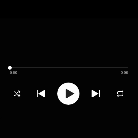
0:00
0:00