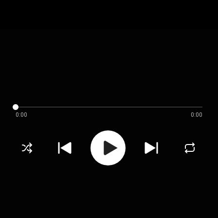
0:00
0:00