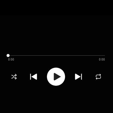
0:00
0:00