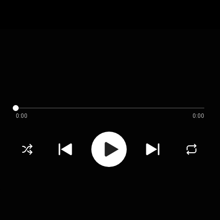
0:00
0:00