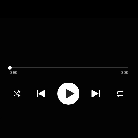
0:00
0:00