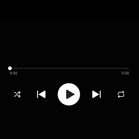
0:00
0:00