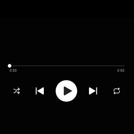
0:00
0:00