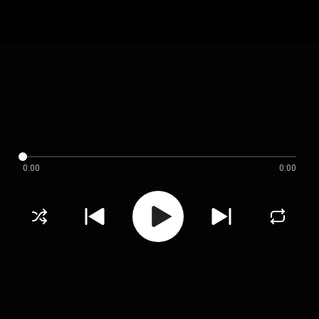
0:00
0:00