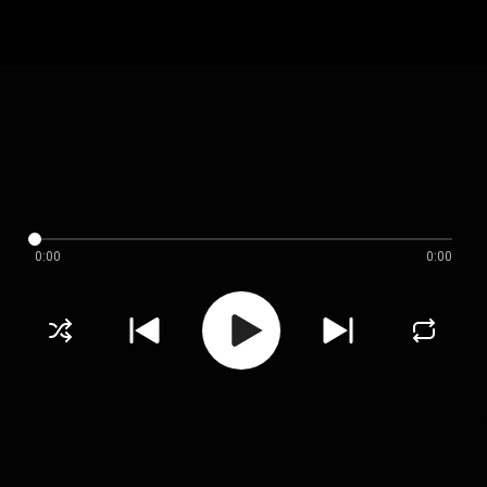
0:00
0:00