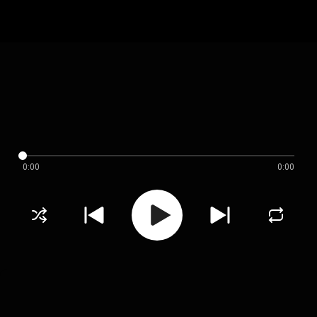
0:00
0:00