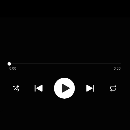
0:00
0:00