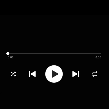
0:00
0:00