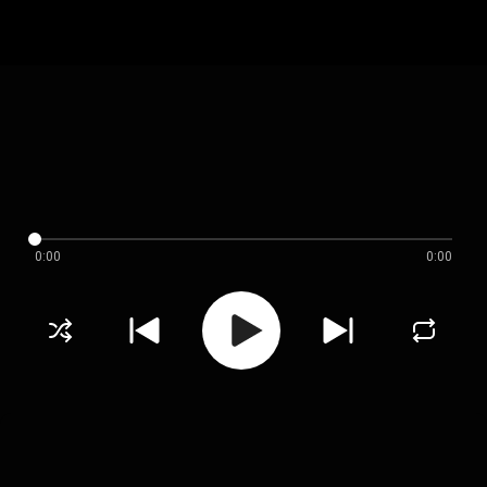
0:00
0:00