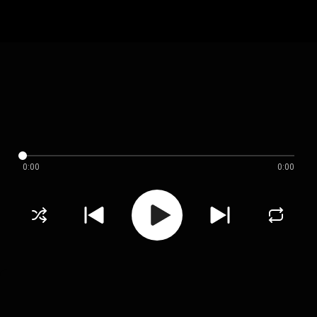
0:00
0:00