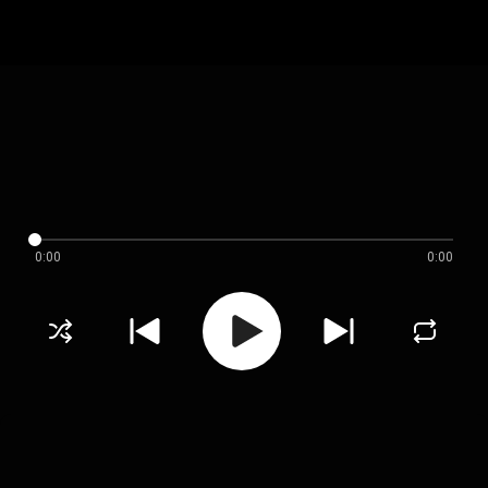
0:00
0:00