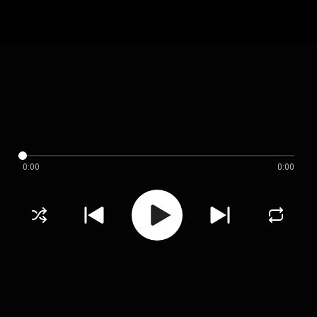
0:00
0:00