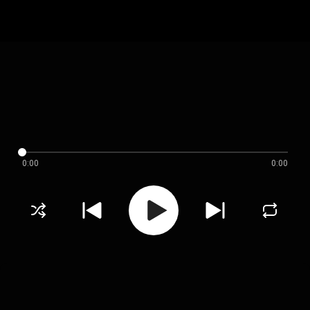
0:00
0:00