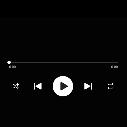
0:00
0:00