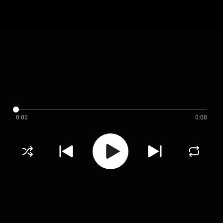
0:00
0:00