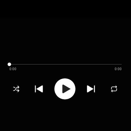
0:00
0:00