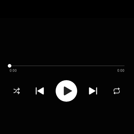
0:00
0:00