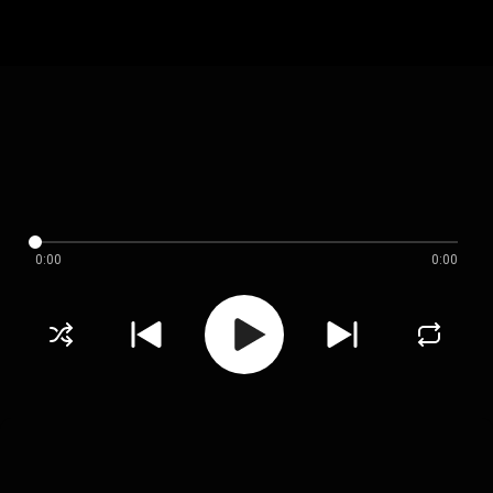
0:00
0:00