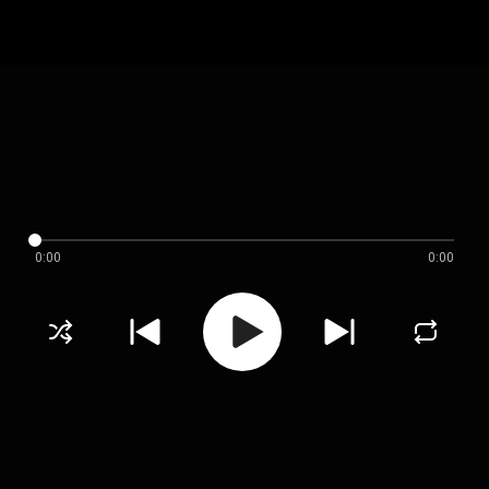
0:00
0:00