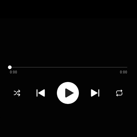
0:00
0:00