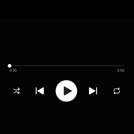
0:00
0:00