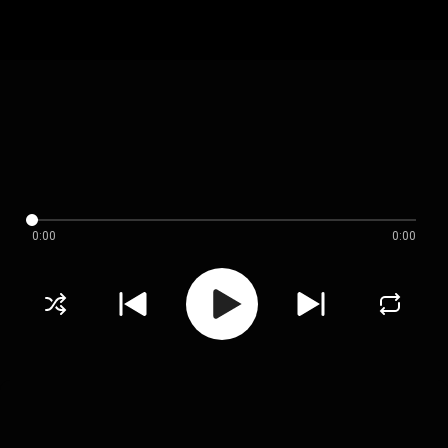
0:00
0:00