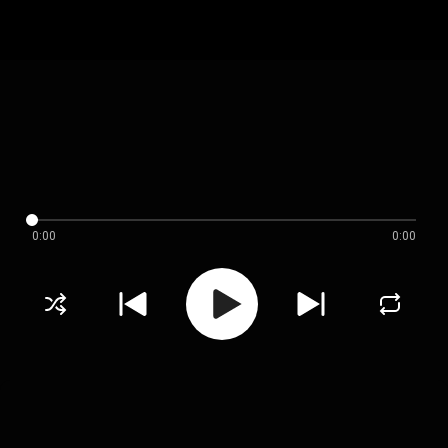
0:00
0:00