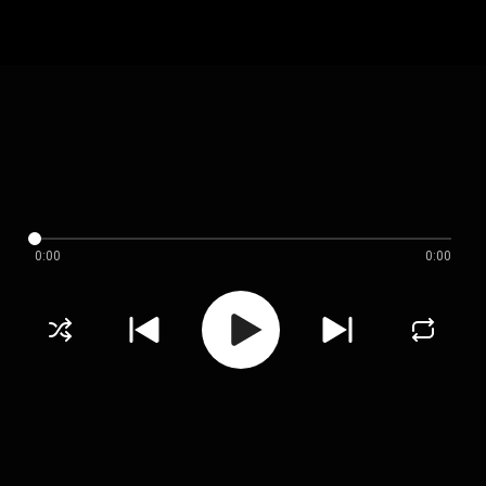
0:00
0:00