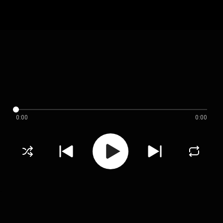
0:00
0:00