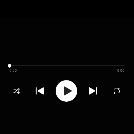
0:00
0:00