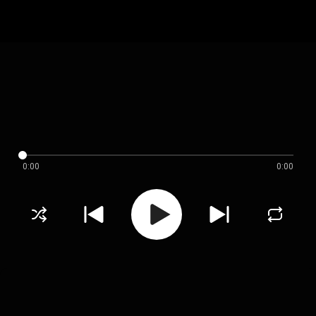
0:00
0:00