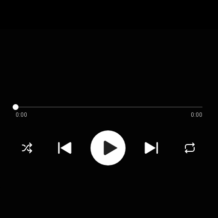
0:00
0:00