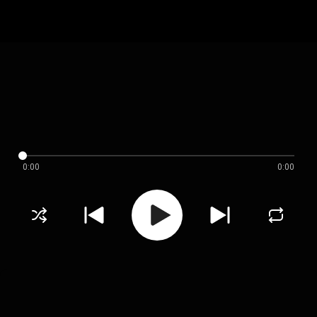
0:00
0:00