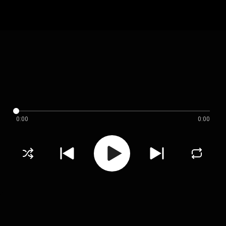
0:00
0:00