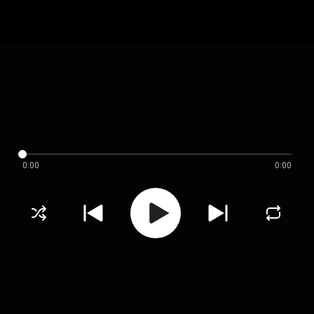
0:00
0:00