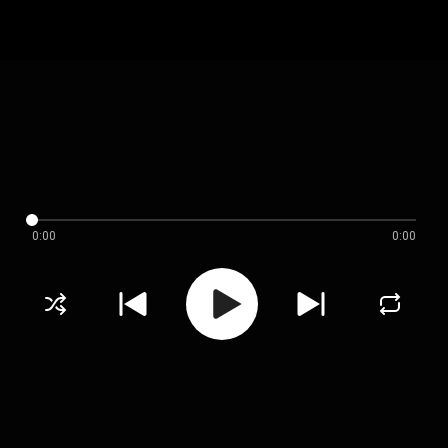
0:00
0:00