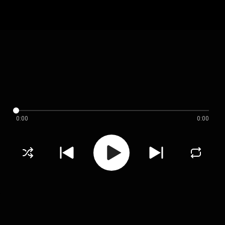
0:00
0:00