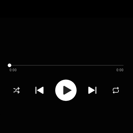
0:00
0:00