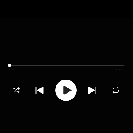
0:00
0:00