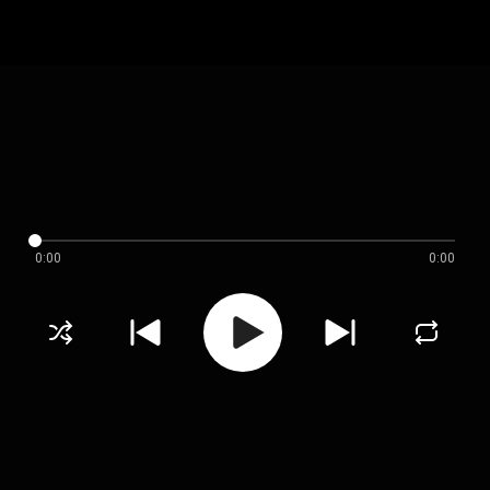
0:00
0:00