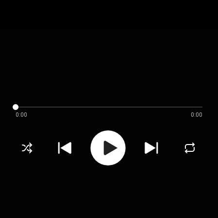
0:00
0:00