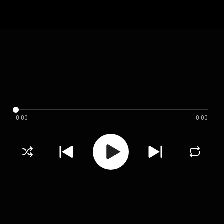
0:00
0:00