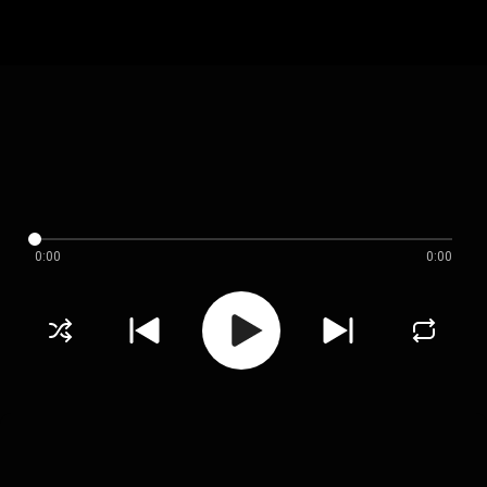
0:00
0:00