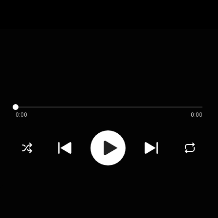
0:00
0:00