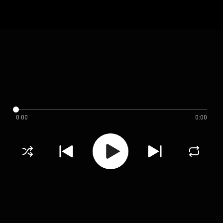
0:00
0:00