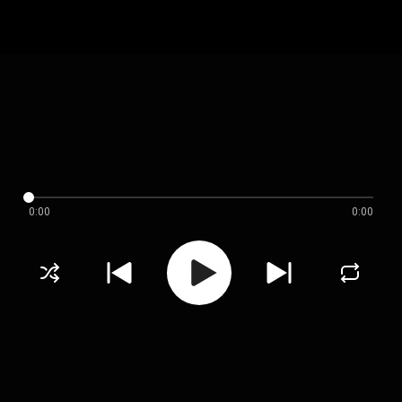
0:00
0:00