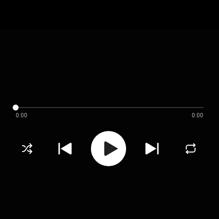
0:00
0:00