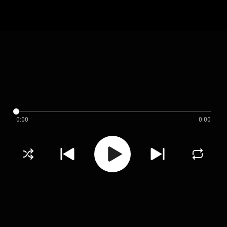
0:00
0:00