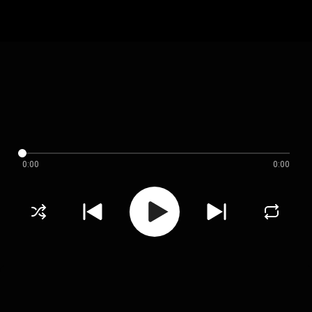
0:00
0:00