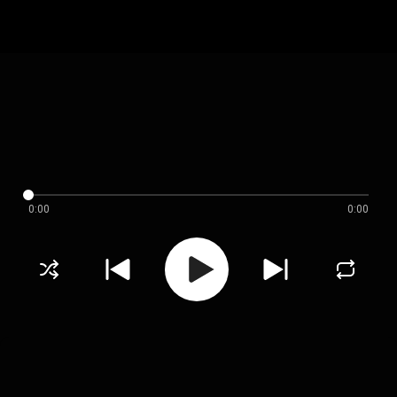
0:00
0:00